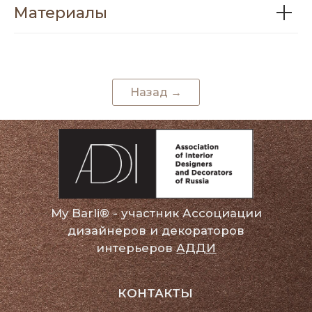
Материалы
КОНТАКТЫ
+7 (911) 170-99-00
info@mybarli.ru
Назад →
МЕНЮ
Главная
Смотреть все
О бренде
Покупателям
Сотрудничество
Контакты
Политика конфиденциальности