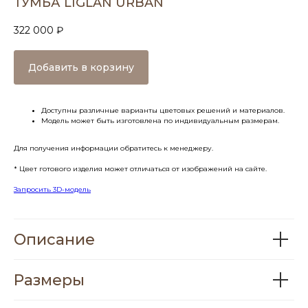
ТУМБА LIGLAN URBAN
322 000
₽
Добавить в корзину
Доступны различные варианты цветовых решений и материалов.
Модель может быть изготовлена по индивидуальным размерам.
Для получения информации обратитесь к менеджеру.
* Цвет готового изделия может отличаться от изображений на сайте.
Запросить 3D-модель
Описание
Размеры
My Barli® - участник Ассоциации
дизайнеров и декораторов
интерьеров
АДДИ