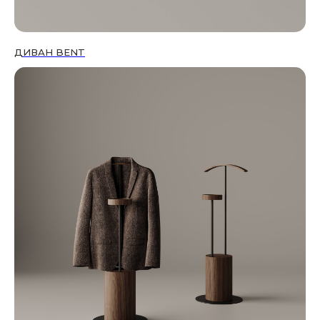
ДИВАН BENT
My Barli® - участник Ассоциации
дизайнеров и декораторов
интерьеров
АДДИ