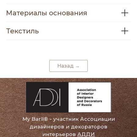
My Barli® - участник Ассоциации
Материалы основания
дизайнеров и декораторов
интерьеров
АДДИ
Текстиль
КОНТАКТЫ
+7 (911) 170-99-00
info@mybarli.ru
Назад →
МЕНЮ
Главная
Смотреть все
О бренде
Покупателям
Сотрудничество
Контакты