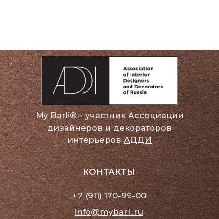
My Barli® - участник Ассоциации
дизайнеров и декораторов
интерьеров
АДДИ
КОНТАКТЫ
+7 (911) 170-99-00
info@mybarli.ru
МЕНЮ
Главная
Смотреть все
О бренде
Покупателям
Сотрудничество
Контакты